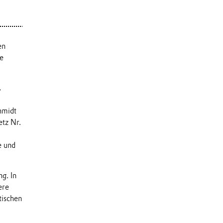
en
ie
,
hmidt
etz Nr.
e und
g. In
ere
tischen