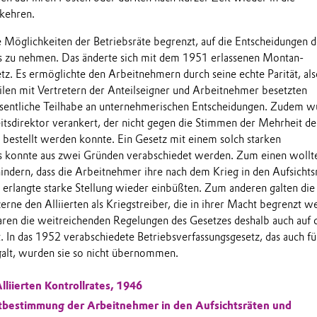
kehren.
 Möglichkeiten der Betriebsräte begrenzt, auf die Entscheidungen d
s zu nehmen. Das änderte sich mit dem 1951 erlassenen Montan-
. Es ermöglichte den Arbeitnehmern durch seine echte Parität, als
ilen mit Vertretern der Anteilseigner und Arbeitnehmer besetzten
esentliche Teilhabe an unternehmerischen Entscheidungen. Zudem w
itsdirektor verankert, der nicht gegen die Stimmen der Mehrheit de
r bestellt werden konnte. Ein Gesetz mit einem solch starken
s konnte aus zwei Gründen verabschiedet werden. Zum einen wollt
ndern, dass die Arbeitnehmer ihre nach dem Krieg in den Aufsichts
rlangte starke Stellung wieder einbüßten. Zum anderen galten die
erne den Alliierten als Kriegstreiber, die in ihrer Macht begrenzt w
waren die weitreichenden Regelungen des Gesetzes deshalb auch auf 
. In das 1952 verabschiedete Betriebsverfassungsgesetz, das auch fü
galt, wurden sie so nicht übernommen.
lliierten Kontrollrates, 1946
tbestimmung der Arbeitnehmer in den Aufsichtsräten und