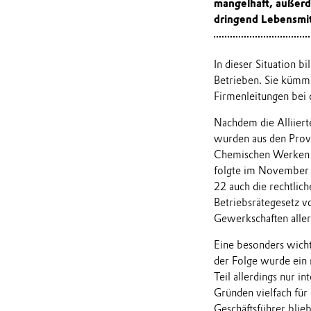
mangelhaft, außerd
dringend Lebensmit
In dieser Situation b
Betrieben. Sie kümme
Firmenleitungen bei 
Nachdem die Alliiert
wurden aus den Provi
Chemischen Werken 
folgte im November 1
22 auch die rechtlich
Betriebsrätegesetz v
Gewerkschaften aller
Eine besonders wichti
der Folge wurde ein 
Teil allerdings nur i
Gründen vielfach für
Geschäftsführer blieb