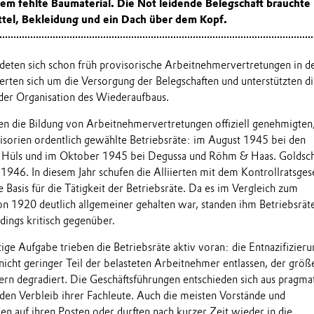
em fehlte Baumaterial. Die Not leidende Belegschaft brauchte
tel, Bekleidung und ein Dach über dem Kopf.
ildeten sich schon früh provisorische Arbeitnehmervertretungen in d
rten sich um die Versorgung der Belegschaften und unterstützten d
der Organisation des Wiederaufbaus.
en die Bildung von Arbeitnehmervertretungen offiziell genehmigten
sorien ordentlich gewählte Betriebsräte: im August 1945 bei den
Hüls und im Oktober 1945 bei Degussa und Röhm & Haas. Goldsc
946. In diesem Jahr schufen die Alliierten mit dem Kontrollratsges
e Basis für die Tätigkeit der Betriebsräte. Da es im Vergleich zum
on 1920 deutlich allgemeiner gehalten war, standen ihm Betriebsrät
dings kritisch gegenüber.
ge Aufgabe trieben die Betriebsräte aktiv voran: die Entnazifizierun
nicht geringer Teil der belasteten Arbeitnehmer entlassen, der größ
ntern degradiert. Die Geschäftsführungen entschieden sich aus pragma
 den Verbleib ihrer Fachleute. Auch die meisten Vorstände und
en auf ihren Posten oder durften nach kurzer Zeit wieder in die