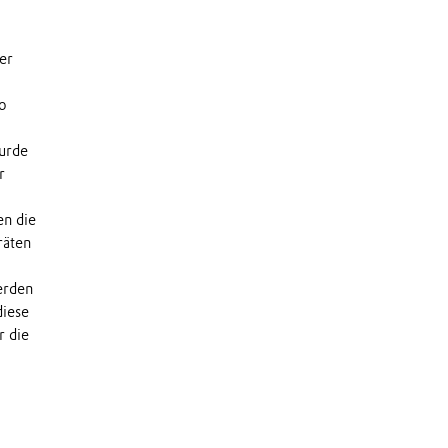
er
o
urde
r
en die
räten
erden
diese
r die